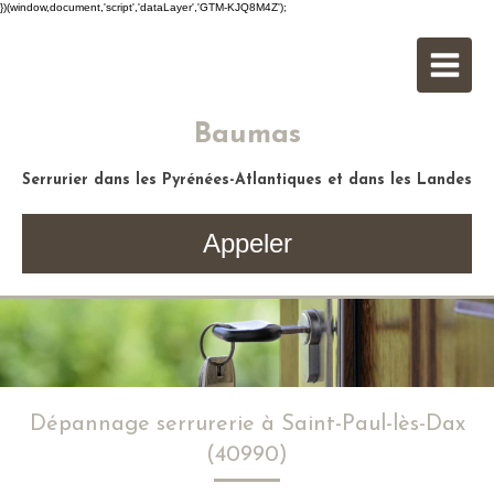
})(window,document,'script','dataLayer','GTM-KJQ8M4Z');
Baumas
Serrurier dans les Pyrénées-Atlantiques et dans les Landes
Appeler
Dépannage serrurerie à Saint-Paul-lès-Dax
(40990)